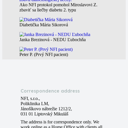
Ako NFI protokol pomohol Miroslavovi Z.
zbaviť sa liečby diabetu 2. typu
Diabetička Mária Sikorová
Janka Brezinová - NEDU Ľubochňa
Peter P. (Prvý NFI pacient)
Marta Matisová pred a po NFI protokole
Correspondence address
NFI, s.r.o.,
Poliklinika LM,
Jánošíkovo nábrežie 1212/2,
031 01 Liptovský Mikuláš
The address is for correspondence only. We
work online as a Home Office with clients all