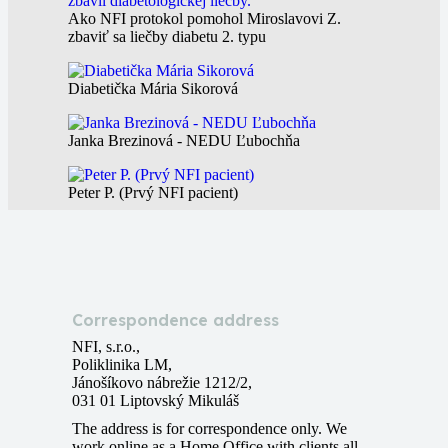
Ako NFI protokol pomohol Miroslavovi Z.
zbaviť sa liečby diabetu 2. typu
Diabetička Mária Sikorová
Janka Brezinová - NEDU Ľubochňa
Peter P. (Prvý NFI pacient)
Marta Matisová pred a po NFI protokole
Correspondence address
NFI, s.r.o.,
Poliklinika LM,
Jánošíkovo nábrežie 1212/2,
031 01 Liptovský Mikuláš
The address is for correspondence only. We
work online as a Home Office with clients all