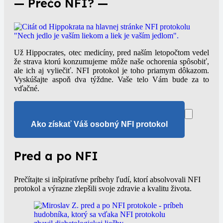
— Prečo NFI? —
Už Hippocrates, otec medicíny, pred naším letopočtom vedel
že strava ktorú konzumujeme môže naše ochorenia spôsobiť,
ale ich aj vyliečiť. NFI protokol je toho priamym dôkazom.
Vyskúšajte aspoň dva týždne. Vaše telo Vám bude za to
vďačné.
Ako získať Váš osobný NFI protokol
Pred a po NFI
Prečítajte si inšpiratívne príbehy ľudí, ktorí absolvovali NFI
protokol a výrazne zlepšili svoje zdravie a kvalitu života.